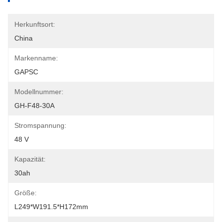
Herkunftsort:
China
Markenname:
GAPSC
Modellnummer:
GH-F48-30A
Stromspannung:
48 V
Kapazität:
30ah
Größe:
L249*W191.5*H172mm