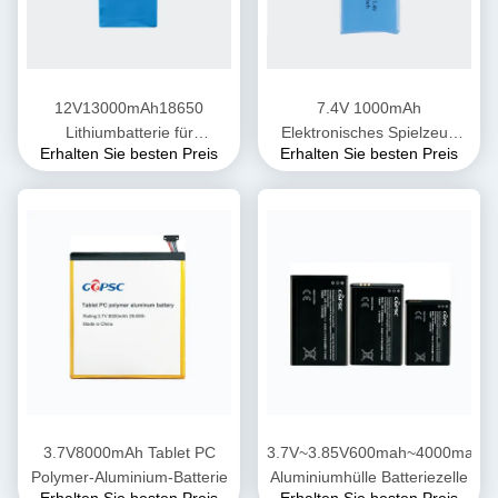
12V13000mAh18650
7.4V 1000mAh
Lithiumbatterie für
Elektronisches Spielzeug
Erhalten Sie besten Preis
Erhalten Sie besten Preis
Außenaudio
Lithiumbatteriepaket
3.7V8000mAh Tablet PC
3.7V~3.85V600mah~4000mah
Polymer-Aluminium-Batterie
Aluminiumhülle Batteriezelle
Erhalten Sie besten Preis
Erhalten Sie besten Preis