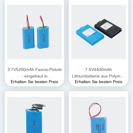
3.7V5200mAh Fascia-Pistole
7.6V4400mAh
- eingebaut in
Lithiumbatterie aus Polymer,
Erhalten Sie besten Preis
Erhalten Sie besten Preis
Lithiumbatterie
die aus dem POS-Gerät
abgenommen werden kann